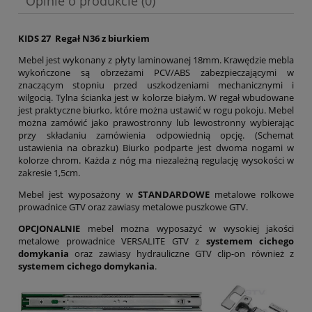
Opinie o produkcie (0)
KIDS 27 Regał N36 z biurkiem
Mebel jest wykonany z płyty laminowanej 18mm. Krawędzie mebla
wykończone są obrzeżami PCV/ABS zabezpieczającymi w
znaczącym stopniu przed uszkodzeniami mechanicznymi i
wilgocią. Tylna ścianka jest w kolorze białym. W regał wbudowane
jest praktyczne biurko, które można ustawić w rogu pokoju. Mebel
można zamówić jako prawostronny lub lewostronny wybierając
przy składaniu zamówienia odpowiednią opcję. (Schemat
ustawienia na obrazku) Biurko podparte jest dwoma nogami w
kolorze chrom. Każda z nóg ma niezależną regulację wysokości w
zakresie 1,5cm.
Mebel jest wyposażony w
STANDARDOWE
metalowe rolkowe
prowadnice GTV oraz zawiasy metalowe puszkowe GTV.
OPCJONALNIE
mebel można wyposażyć w wysokiej jakości
metalowe prowadnice VERSALITE GTV z
systemem cichego
domykania
oraz zawiasy hydrauliczne GTV clip-on również z
systemem cichego domykania
.