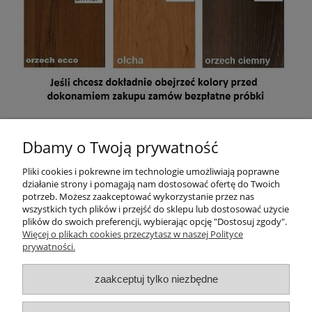
Mebel jest przeznaczony do samodzielnego montażu. W paczce
znajdują się akcesoria, instrukcja montażu oraz dokument
Dbamy o Twoją prywatność
sprzedaży (paragon lub na życzenie faktura VAT)
.
Pliki cookies i pokrewne im technologie umożliwiają poprawne
Wymiary paczek:
190x55x8 cm, 93x44x16 cm, 130x90x5 cm
działanie strony i pomagają nam dostosować ofertę do Twoich
potrzeb. Możesz zaakceptować wykorzystanie przez nas
wszystkich tych plików i przejść do sklepu lub dostosować użycie
plików do swoich preferencji, wybierając opcję "Dostosuj zgody".
Pomoc
Więcej o plikach cookies przeczytasz w naszej Polityce
prywatności.
Moje konto
zaakceptuj tylko niezbędne
O firmie