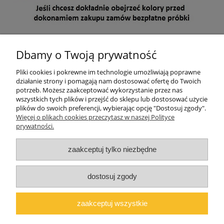
Mebel jest przeznaczony do samodzielnego montażu. W paczce
znajdują się akcesoria, instrukcja montażu oraz dokument
Dbamy o Twoją prywatność
sprzedaży (paragon lub na życzenie faktura VAT)
.
Pliki cookies i pokrewne im technologie umożliwiają poprawne
Wymiary paczek: 130x52x9 cm, 130x50x9 cm
działanie strony i pomagają nam dostosować ofertę do Twoich
potrzeb. Możesz zaakceptować wykorzystanie przez nas
wszystkich tych plików i przejść do sklepu lub dostosować użycie
plików do swoich preferencji, wybierając opcję "Dostosuj zgody".
Pomoc
Więcej o plikach cookies przeczytasz w naszej Polityce
prywatności.
Moje konto
zaakceptuj tylko niezbędne
O firmie
dostosuj zgody
Polski producent mebli ALMER MEBLE | Okrajszów 20, 97-500
Radomsko, woj. łódzkie | NIP: 7722212376 | E-
zaakceptuj wszystkie
mail:
marcin@almermeble.pl
| Telefon:
446824803