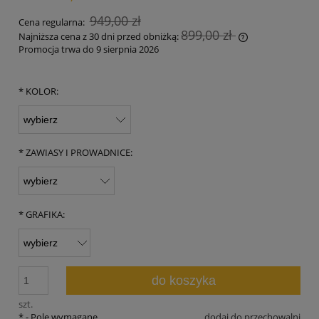
949,00 zł
Cena regularna:
899,00 zł
Najniższa cena z 30 dni przed obniżką:
Promocja trwa do 9 sierpnia 2026
Jeżeli produkt 
30 dni, wyświet
momentu, kiedy
*
KOLOR:
sprzedaży.
*
ZAWIASY I PROWADNICE:
*
GRAFIKA:
do koszyka
szt.
*
- Pole wymagane
dodaj do przechowalni