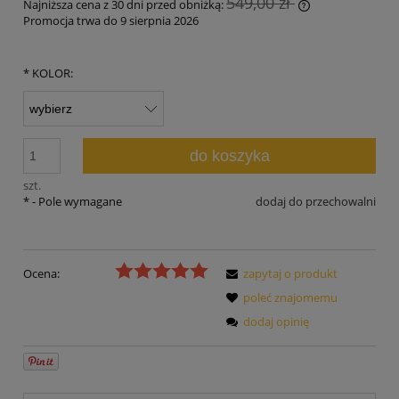
549,00 zł
Najniższa cena z 30 dni przed obniżką:
Promocja trwa do 9 sierpnia 2026
Jeżeli produkt 
30 dni, wyświet
momentu, kiedy
*
KOLOR:
sprzedaży.
do koszyka
szt.
*
- Pole wymagane
dodaj do przechowalni
Ocena:
zapytaj o produkt
poleć znajomemu
dodaj opinię