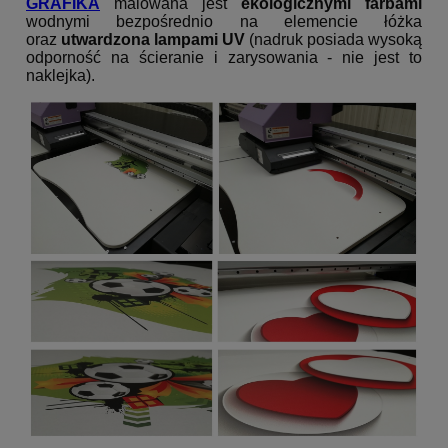
GRAFIKA
malowana jest
ekologicznymi farbami
wodnymi bezpośrednio na elemencie łóżka
oraz
utwardzona lampami UV
(nadruk posiada wysoką
odporność na ścieranie i zarysowania - nie jest to
naklejka).