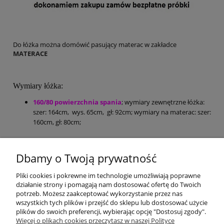
Do łóżka można domówić pasujący materac w zakładce
MATERACE
Wymiary łóżka:
160/80 powierzchnia spania
; wymiary zewnętrzne łóżka:
szer: 164cm, wys. 65cm, gł: 92cm; wymiary na materac: szer:
160cm, gł: 80cm;
Dbamy o Twoją prywatność
Mebel jest przeznaczony do samodzielnego montażu. W paczce
znajdują się akcesoria, instrukcja montażu oraz dokument
Pliki cookies i pokrewne im technologie umożliwiają poprawne
sprzedaży (paragon lub na życzenie faktura VAT).
działanie strony i pomagają nam dostosować ofertę do Twoich
potrzeb. Możesz zaakceptować wykorzystanie przez nas
wszystkich tych plików i przejść do sklepu lub dostosować użycie
plików do swoich preferencji, wybierając opcję "Dostosuj zgody".
Pomoc
Więcej o plikach cookies przeczytasz w naszej Polityce