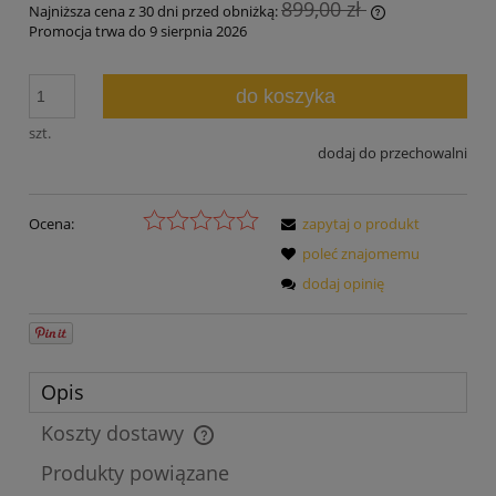
899,00 zł
Najniższa cena z 30 dni przed obniżką:
Promocja trwa do 9 sierpnia 2026
Jeżeli produkt 
30 dni, wyświet
momentu, kiedy
do koszyka
sprzedaży.
szt.
dodaj do przechowalni
Ocena:
zapytaj o produkt
poleć znajomemu
dodaj opinię
Opis
Koszty dostawy
Cena nie zawiera ewentualnych kosztów płatności
Produkty powiązane