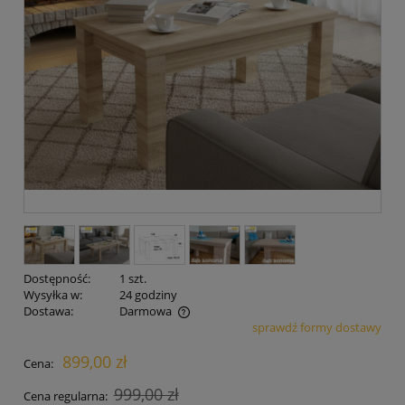
Dostępność:
1 szt.
Wysyłka w:
24 godziny
Dostawa:
Darmowa
sprawdź formy dostawy
Cena nie zawiera ewentualnych kosztów płatności
899,00 zł
Cena:
999,00 zł
Cena regularna: