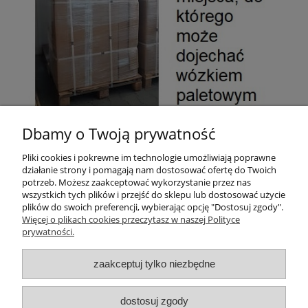
Dbamy o Twoją prywatność
Pliki do pobrania:
Pliki cookies i pokrewne im technologie umożliwiają poprawne
Gwarancja i instrukcja
działanie strony i pomagają nam dostosować ofertę do Twoich
potrzeb. Możesz zaakceptować wykorzystanie przez nas
wszystkich tych plików i przejść do sklepu lub dostosować użycie
plików do swoich preferencji, wybierając opcję "Dostosuj zgody".
Pomoc
Więcej o plikach cookies przeczytasz w naszej Polityce
prywatności.
Moje konto
zaakceptuj tylko niezbędne
O firmie
dostosuj zgody