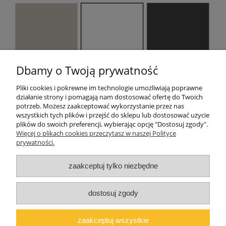
Dbamy o Twoją prywatność
Pliki do pobrania:
Pliki cookies i pokrewne im technologie umożliwiają poprawne
Gwarancja i instrukcja
działanie strony i pomagają nam dostosować ofertę do Twoich
potrzeb. Możesz zaakceptować wykorzystanie przez nas
wszystkich tych plików i przejść do sklepu lub dostosować użycie
plików do swoich preferencji, wybierając opcję "Dostosuj zgody".
Pomoc
Więcej o plikach cookies przeczytasz w naszej Polityce
prywatności.
Moje konto
zaakceptuj tylko niezbędne
O firmie
dostosuj zgody
Polski producent mebli ALMER MEBLE | Okrajszów 20, 97-500
Radomsko, woj. łódzkie | NIP: 7722212376 | E-
zaakceptuj wszystkie
mail:
marcin@almermeble.pl
| Telefon:
446824803