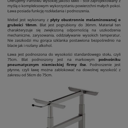
Oferujemy Państwu wysokiej jakości ławo - stół zaprojektowany z
myślą o kompleksowym wykorzystaniu powierzchni małych pokoi.
Ława posiada funkcję rozkładania i podnoszenia.
Mebel jest wykonany z
płyty obustronnie melaminowanej o
grubości 18mm
. Blat jest pogrubiony do 36mm. Materiał ten
charakteryzuje się zwiększoną odpornością na uszkodzenia
mechaniczne, zarysowania, oddziaływanie wysokich temperatur.
Nie zaszkodzi mu gorąca szklanka postawiona bezpośrednio na
blacie jak i rozlany alkohol.
Ława jest podnoszona do wysokości standardowego stołu, czyli
75cm. Blat podnoszony jest na markowym
podnośniku
pneumatycznym niemieckiej firmy Ilse
. Podnoszenie jest
płynne, czyli ławę można zablokować na dowolnej wysokość z
zakresu od 56cm do 75cm.