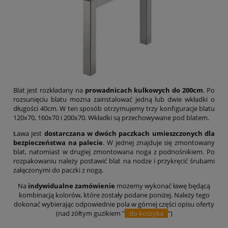
Blat jest rozkładany na
prowadnicach
kulkowych
do 200cm
. Po
rozsunięciu blatu można zainstalować jedną lub dwie wkładki o
długości 40cm. W ten sposób otrzymujemy trzy konfiguracje blatu
120x70, 160x70 i 200x70. Wkładki są przechowywane pod blatem.
Ława jest
dostarczana w dwóch paczkach umieszczonych dla
bezpieczeństwa na palecie
. W jednej znajduje się zmontowany
blat, natomiast w drugiej zmontowana noga z podnośnikiem. Po
rozpakowaniu należy postawić blat na nodze i przykręcić śrubami
załączonymi do paczki z nogą.
Na
indywidualne zamówienie
możemy wykonać ławę będącą
kombinacją kolorów, które zostały podane poniżej. Należy tego
dokonać wybierając odpowiednie pola w górnej części opisu oferty
(nad żółtym guzikiem "
do koszyka
")