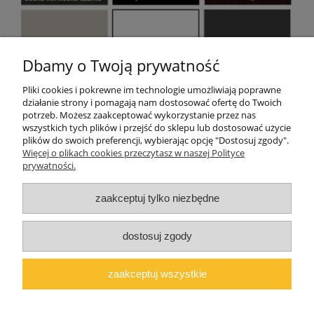
Dbamy o Twoją prywatność
Pliki cookies i pokrewne im technologie umożliwiają poprawne
działanie strony i pomagają nam dostosować ofertę do Twoich
potrzeb. Możesz zaakceptować wykorzystanie przez nas
wszystkich tych plików i przejść do sklepu lub dostosować użycie
plików do swoich preferencji, wybierając opcję "Dostosuj zgody".
Pomoc
Więcej o plikach cookies przeczytasz w naszej Polityce
prywatności.
Moje konto
zaakceptuj tylko niezbędne
O firmie
dostosuj zgody
Polski producent mebli ALMER MEBLE | Okrajszów 20, 97-500
Radomsko, woj. łódzkie | NIP: 7722212376 | E-
zaakceptuj wszystkie
mail:
marcin@almermeble.pl
| Telefon:
446824803
© 2025
copyright by ALMER MEBLE