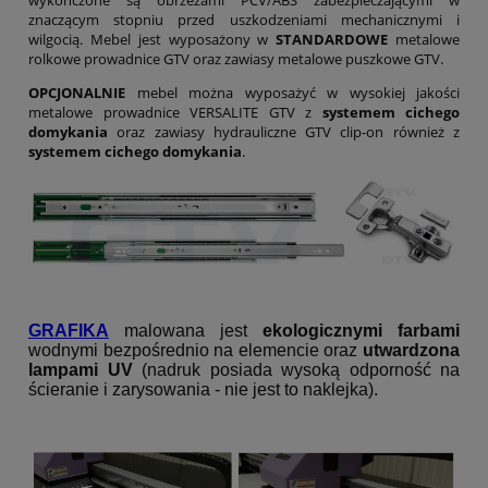
wykończone są obrzeżami PCV/ABS zabezpieczającymi w
znaczącym stopniu przed uszkodzeniami mechanicznymi i
wilgocią. Mebel jest wyposażony w
STANDARDOWE
metalowe
rolkowe prowadnice GTV oraz zawiasy metalowe puszkowe GTV.
OPCJONALNIE
mebel można wyposażyć w wysokiej jakości
metalowe prowadnice VERSALITE GTV z
systemem cichego
domykania
oraz zawiasy hydrauliczne GTV clip-on również z
systemem cichego domykania
.
GRAFIKA
malowana jest
ekologicznymi farbami
wodnymi bezpośrednio na elemencie oraz
utwardzona
lampami UV
(nadruk posiada wysoką odporność na
ścieranie i zarysowania - nie jest to naklejka).