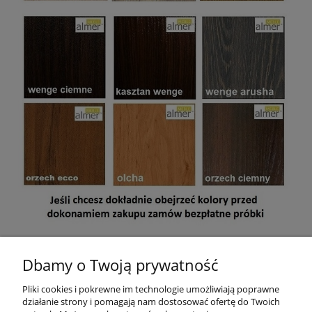
Mebel jest przeznaczony do samodzielnego montażu. W paczce
znajdują się akcesoria, instrukcja montażu oraz dokument
Dbamy o Twoją prywatność
sprzedaży (paragon lub na życzenie faktura VAT)
.
Pliki cookies i pokrewne im technologie umożliwiają poprawne
Wymiary paczek: 190x55x8 cm, 174x50x8 cm, 95x60x13 cm
działanie strony i pomagają nam dostosować ofertę do Twoich