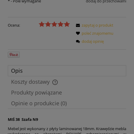
*
- Pole wymagane
dodaj do przechowalni
Ocena:
zapytaj o produkt
poleć znajomemu
dodaj opinię
Opis
Koszty dostawy
Cena nie zawiera ewentualnych kosztów płatności
Produkty powiązane
Opinie o produkcie (0)
MIŚ 38 Szafa N9
Mebel jest wykonany z płyty laminowanej 18mm. Krawędzie mebla