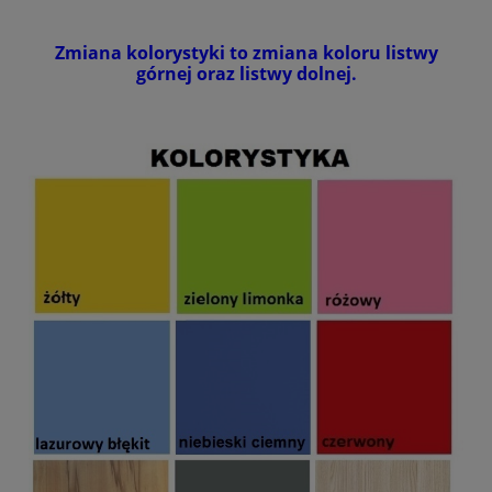
Zmiana kolorystyki to zmiana koloru listwy
górnej oraz listwy dolnej.