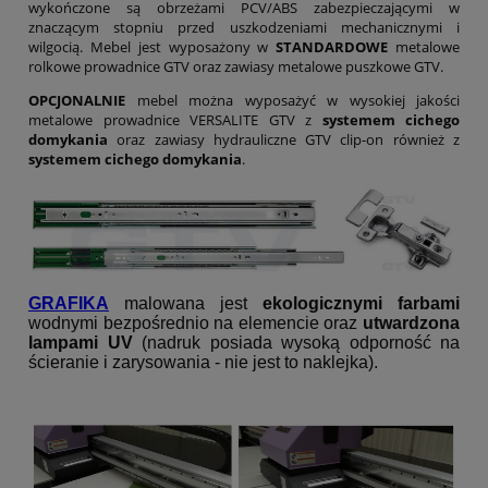
wykończone są obrzeżami PCV/ABS zabezpieczającymi w
znaczącym stopniu przed uszkodzeniami mechanicznymi i
wilgocią. Mebel jest wyposażony w
STANDARDOWE
metalowe
rolkowe prowadnice GTV oraz zawiasy metalowe puszkowe GTV.
OPCJONALNIE
mebel można wyposażyć w wysokiej jakości
metalowe prowadnice VERSALITE GTV z
systemem cichego
domykania
oraz zawiasy hydrauliczne GTV clip-on również z
systemem cichego domykania
.
GRAFIKA
malowana jest
ekologicznymi farbami
wodnymi bezpośrednio na elemencie oraz
utwardzona
lampami UV
(nadruk posiada wysoką odporność na
ścieranie i zarysowania - nie jest to naklejka).