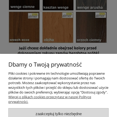
Dbamy o Twoją prywatność
Mebel jest przeznaczony do samodzielnego montażu. W paczce
znajdują się akcesoria, instrukcja montażu oraz dokument
Pliki cookies i pokrewne im technologie umożliwiają poprawne
sprzedaży (paragon lub na życzenie faktura VAT)
.
działanie strony i pomagają nam dostosować ofertę do Twoich
potrzeb. Możesz zaakceptować wykorzystanie przez nas
wszystkich tych plików i przejść do sklepu lub dostosować użycie
plików do swoich preferencji, wybierając opcję "Dostosuj zgody".
Pomoc
Więcej o plikach cookies przeczytasz w naszej Polityce
prywatności.
Moje konto
zaakceptuj tylko niezbędne