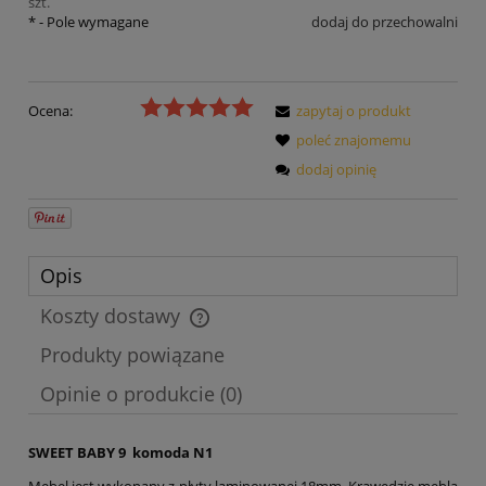
szt.
*
- Pole wymagane
dodaj do przechowalni
Ocena:
zapytaj o produkt
poleć znajomemu
dodaj opinię
Opis
Koszty dostawy
Cena nie zawiera ewentualnych kosztów płatności
Produkty powiązane
Opinie o produkcie (0)
SWEET BABY 9 komoda N1
Mebel jest wykonany z płyty laminowanej 18mm. Krawędzie mebla