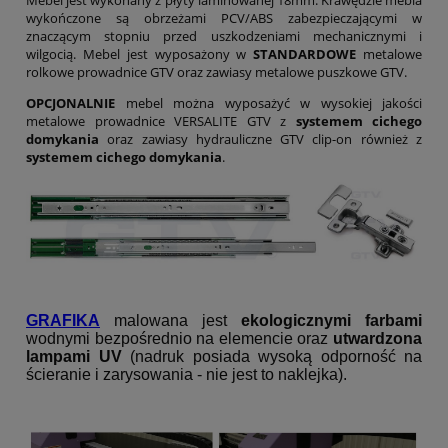
wykończone są obrzeżami PCV/ABS zabezpieczającymi w
znaczącym stopniu przed uszkodzeniami mechanicznymi i
wilgocią. Mebel jest wyposażony w
STANDARDOWE
metalowe
rolkowe prowadnice GTV oraz zawiasy metalowe puszkowe GTV.
OPCJONALNIE
mebel można wyposażyć w wysokiej jakości
metalowe prowadnice VERSALITE GTV z
systemem cichego
domykania
oraz zawiasy hydrauliczne GTV clip-on również z
systemem cichego domykania
.
GRAFIKA
malowana jest
ekologicznymi farbami
wodnymi bezpośrednio na elemencie oraz
utwardzona
lampami UV
(nadruk posiada wysoką odporność na
ścieranie i zarysowania - nie jest to naklejka).