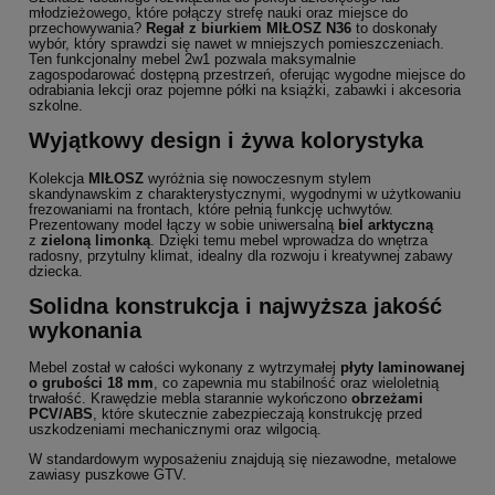
młodzieżowego, które połączy strefę nauki oraz miejsce do
przechowywania?
Regał z biurkiem MIŁOSZ N36
to doskonały
wybór, który sprawdzi się nawet w mniejszych pomieszczeniach.
Ten funkcjonalny mebel 2w1 pozwala maksymalnie
zagospodarować dostępną przestrzeń, oferując wygodne miejsce do
odrabiania lekcji oraz pojemne półki na książki, zabawki i akcesoria
szkolne.
Wyjątkowy design i żywa kolorystyka
Kolekcja
MIŁOSZ
wyróżnia się nowoczesnym stylem
skandynawskim z charakterystycznymi, wygodnymi w użytkowaniu
frezowaniami na frontach, które pełnią funkcję uchwytów.
Prezentowany model łączy w sobie uniwersalną
biel arktyczną
z
zieloną limonką
.
Dzięki temu mebel wprowadza do wnętrza
radosny, przytulny klimat, idealny dla rozwoju i kreatywnej zabawy
dziecka.
Solidna konstrukcja i najwyższa jakość
wykonania
Mebel został w całości wykonany z wytrzymałej
płyty laminowanej
o grubości 18 mm
, co zapewnia mu stabilność oraz wieloletnią
trwałość.
Krawędzie mebla starannie wykończono
obrzeżami
PCV/ABS
, które skutecznie zabezpieczają konstrukcję przed
uszkodzeniami mechanicznymi oraz wilgocią.
W standardowym wyposażeniu znajdują się niezawodne, metalowe
zawiasy puszkowe GTV.