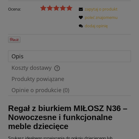
Ocena:
zapytaj o produkt
poleć znajomemu
dodaj opinię
Opis
Koszty dostawy
Cena nie zawiera ewentualnych kosztów płatności
Produkty powiązane
Opinie o produkcie (0)
Regał z biurkiem MIŁOSZ N36 –
Nowoczesne i funkcjonalne
meble dziecięce
Szukasz idealnego rozwiązania do pokoju dziecięcego lub