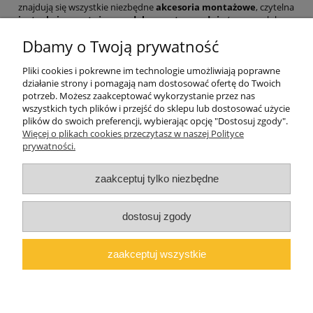
znajdują się wszystkie niezbędne
akcesoria montażowe
, czytelna
instrukcja montażu
oraz
dokument sprzedaży
(paragon lub na
życzenie faktura).
Dbamy o Twoją prywatność
Wybierz komodę MIŁOSZ N1 i stwórz funkcjonalną, bezpieczną
oraz bajkowo kolorową przestrzeń dla swojego dziecka.
Pliki cookies i pokrewne im technologie umożliwiają poprawne
działanie strony i pomagają nam dostosować ofertę do Twoich
potrzeb. Możesz zaakceptować wykorzystanie przez nas
wszystkich tych plików i przejść do sklepu lub dostosować użycie
plików do swoich preferencji, wybierając opcję "Dostosuj zgody".
Pomoc
Więcej o plikach cookies przeczytasz w naszej Polityce
prywatności.
Moje konto
zaakceptuj tylko niezbędne
O firmie
dostosuj zgody
Polski producent mebli ALMER MEBLE | Okrajszów 20, 97-500
Radomsko, woj. łódzkie | NIP: 7722212376 | E-
zaakceptuj wszystkie
mail:
marcin@almermeble.pl
| Telefon:
446824803
© 2025
copyright by ALMER MEBLE
pokaż pełną wersję strony