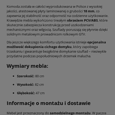
Komoda została w całości wyprodukowana w Polsce z wysokiej
jakości, atestowanej płyty laminowanej o grubości
18 mm
, co
zapewnia jej stabilność oraz odporność na codzienne użytkowanie.
Krawędzie mebla wykończono trwałym
obrzeżem PCV/ABS
, które
skutecznie zabezpiecza konstrukcję przed uszkodzeniami
mechanicznymi oraz wilgocią.
Szuflady poruszają się płynnie dzięki
solidnym metalowym prowadnicom rolkowym GTV.
Dla jeszcze większego komfortu użytkowania istnieje
opcjonalna
możliwość dokupienia cichego domyku
, który zapobiega
trzaskaniu i gwarantuje bezgłośne domykanie szuflad – niezwykle
przydatne podczas popołudniowych drzemek malucha.
Wymiary mebla:
Szerokość:
80 cm
Wysokość:
82 cm
Głębokość:
47 cm
Informacje o montażu i dostawie
Mebel jest przeznaczony do
samodzielnego montażu
.
W paczce