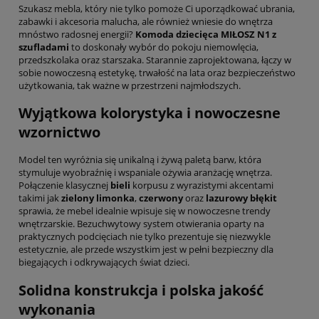
Szukasz mebla, który nie tylko pomoże Ci uporządkować ubrania,
zabawki i akcesoria malucha, ale również wniesie do wnętrza
mnóstwo radosnej energii?
Komoda dziecięca MIŁOSZ N1 z
szufladami
to doskonały wybór do pokoju niemowlęcia,
przedszkolaka oraz starszaka.
Starannie zaprojektowana, łączy w
sobie nowoczesną estetykę, trwałość na lata oraz bezpieczeństwo
użytkowania, tak ważne w przestrzeni najmłodszych.
Wyjątkowa kolorystyka i nowoczesne
wzornictwo
Model ten wyróżnia się unikalną i żywą paletą barw, która
stymuluje wyobraźnię i wspaniale ożywia aranżację wnętrza.
Połączenie klasycznej
bieli
korpusu z wyrazistymi akcentami
takimi jak
zielony limonka
,
czerwony
oraz
lazurowy błękit
sprawia, że mebel idealnie wpisuje się w nowoczesne trendy
wnętrzarskie.
Bezuchwytowy system otwierania oparty na
praktycznych podcięciach nie tylko prezentuje się niezwykle
estetycznie, ale przede wszystkim jest w pełni bezpieczny dla
biegających i odkrywających świat dzieci.
Solidna konstrukcja i polska jakość
wykonania