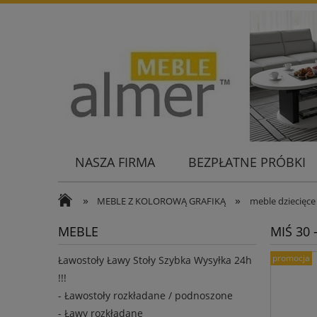
NASZA FIRMA
BEZPŁATNE PRÓBKI
KONTAKT
»
»
MEBLE Z KOLOROWĄ GRAFIKĄ
meble dziecięce
MEBLE
MIŚ 30 
promocja
Ławostoły Ławy Stoły Szybka Wysyłka 24h
!!!
- Ławostoły rozkładane / podnoszone
- Ławy rozkładane