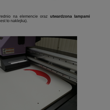
ednio na elemencie oraz
utwardzona lampami
st to naklejka).