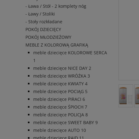
- Ława / Stół - 2 komplety nóg
- Ławy / Stoliki
- Stoły rozkładane
POKÓJ DZIECIĘCY
POKÓJ MŁODZIEŻOWY
MEBLE Z KOLOROWĄ GRAFIKĄ
meble dziecięce KOLOROWE SERCA
1
meble dziecięce NICE DAY 2
meble dziecięce WRÓŻKA 3
meble dziecięce KWIATY 4
meble dziecięce POCIĄG 5
meble dziecięce PIRACI 6
meble dziecięce ŚPIOCH 7
meble dziecięce POLICJA 8
meble dziecięce SWEET BABY 9
meble dziecięce AUTO 10
meble dziecięce RAJD 11