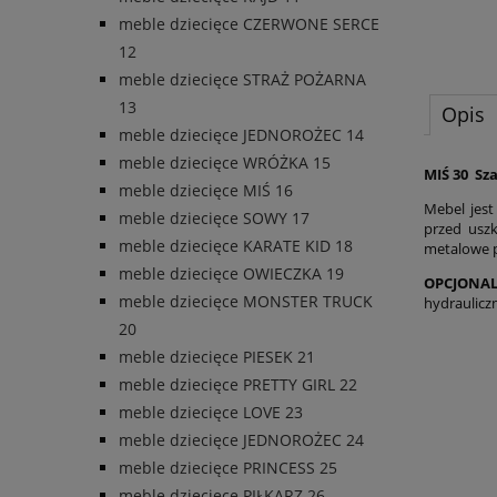
meble dziecięce CZERWONE SERCE
12
meble dziecięce STRAŻ POŻARNA
13
Opis
meble dziecięce JEDNOROŻEC 14
meble dziecięce WRÓŻKA 15
MIŚ 30 Sz
meble dziecięce MIŚ 16
Mebel jes
meble dziecięce SOWY 17
przed usz
meble dziecięce KARATE KID 18
metalowe 
meble dziecięce OWIECZKA 19
OPCJONAL
meble dziecięce MONSTER TRUCK
hydraulicz
20
meble dziecięce PIESEK 21
meble dziecięce PRETTY GIRL 22
meble dziecięce LOVE 23
meble dziecięce JEDNOROŻEC 24
meble dziecięce PRINCESS 25
meble dziecięce PIŁKARZ 26