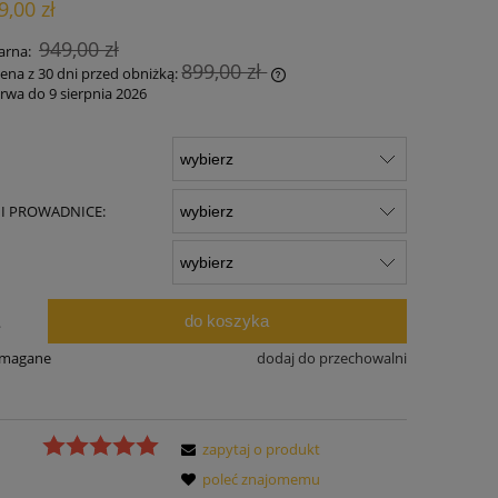
9,00 zł
ności
949,00 zł
arna:
899,00 zł
cena z 30 dni przed obniżką:
rwa do 9 sierpnia 2026
żeli produkt jest sprzedawany krócej niż
 dni, wyświetlana jest najniższa cena od
mentu, kiedy produkt pojawił się w
rzedaży.
 I PROWADNICE:
:
do koszyka
.
ymagane
dodaj do przechowalni
zapytaj o produkt
poleć znajomemu