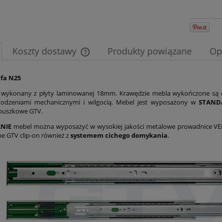
Koszty dostawy
Produkty powiązane
Op
Cena nie zawiera ewentualnych kosztów
afa N25
płatności
t wykonany z płyty laminowanej 18mm. Krawędzie mebla wykończone są 
kodzeniami mechanicznymi i wilgocią. Mebel jest wyposażony w
STAN
puszkowe GTV.
NIE
mebel można wyposażyć w wysokiej jakości metalowe prowadnice V
ne GTV clip-on również z
systemem cichego domykania
.