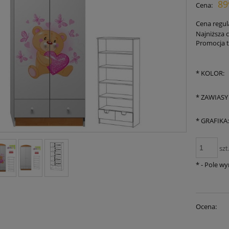
89
Cena:
płat
Cena regul
Najniższa 
Promocja t
Je
30
*
KOLOR:
mo
sp
*
ZAWIASY
*
GRAFIKA
szt
*
- Pole w
Ocena: