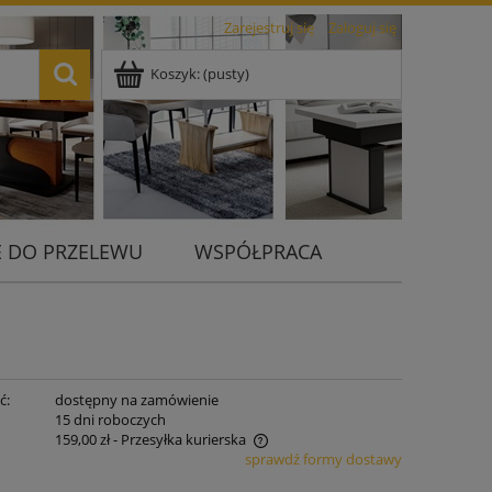
Zarejestruj się
Zaloguj się
Koszyk:
(pusty)
 DO PRZELEWU
WSPÓŁPRACA
ć:
dostępny na zamówienie
:
15 dni roboczych
159,00 zł
- Przesyłka kurierska
sprawdź formy dostawy
 nie zawiera ewentualnych kosztów