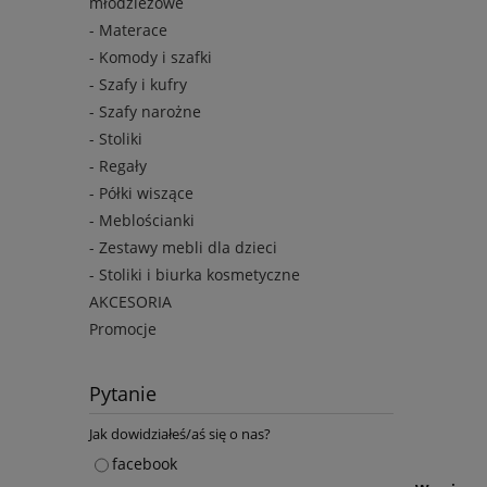
młodzieżowe
- Materace
- Komody i szafki
- Szafy i kufry
- Szafy narożne
- Stoliki
- Regały
- Półki wiszące
- Meblościanki
- Zestawy mebli dla dzieci
- Stoliki i biurka kosmetyczne
AKCESORIA
Promocje
Pytanie
Jak dowidziałeś/aś się o nas?
facebook