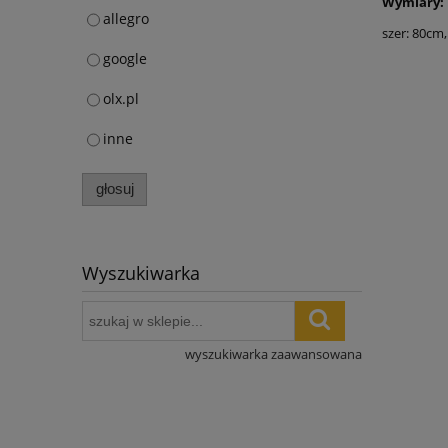
Wymiary:
allegro
szer: 80cm
google
olx.pl
inne
głosuj
Wyszukiwarka
wyszukiwarka zaawansowana