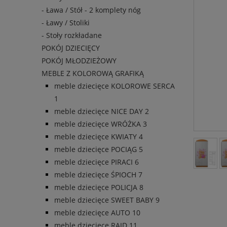
- Ława / Stół - 2 komplety nóg
- Ławy / Stoliki
- Stoły rozkładane
POKÓJ DZIECIĘCY
POKÓJ MŁODZIEŻOWY
MEBLE Z KOLOROWĄ GRAFIKĄ
meble dziecięce KOLOROWE SERCA
1
meble dziecięce NICE DAY 2
meble dziecięce WRÓŻKA 3
meble dziecięce KWIATY 4
meble dziecięce POCIĄG 5
meble dziecięce PIRACI 6
meble dziecięce ŚPIOCH 7
meble dziecięce POLICJA 8
meble dziecięce SWEET BABY 9
meble dziecięce AUTO 10
meble dziecięce RAJD 11