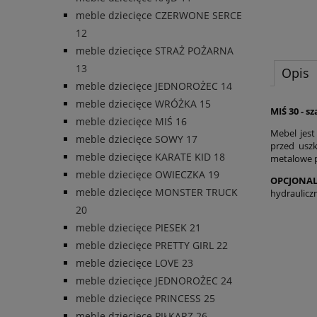
meble dziecięce CZERWONE SERCE
12
meble dziecięce STRAŻ POŻARNA
13
Opis
meble dziecięce JEDNOROŻEC 14
meble dziecięce WRÓŻKA 15
MIŚ 30 - s
meble dziecięce MIŚ 16
Mebel jes
meble dziecięce SOWY 17
przed usz
meble dziecięce KARATE KID 18
metalowe 
meble dziecięce OWIECZKA 19
OPCJONAL
meble dziecięce MONSTER TRUCK
hydraulicz
20
meble dziecięce PIESEK 21
meble dziecięce PRETTY GIRL 22
meble dziecięce LOVE 23
meble dziecięce JEDNOROŻEC 24
meble dziecięce PRINCESS 25
meble dziecięce PIŁKARZ 26