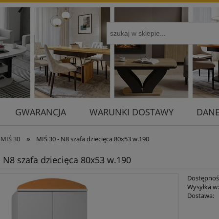
GWARANCJA
WARUNKI DOSTAWY
DANE
»
 MIŚ 30
MIŚ 30 - N8 szafa dziecięca 80x53 w.190
- N8 szafa dziecięca 80x53 w.190
Dostępnoś
Wysyłka w
Dostawa:
Cena