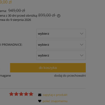
9,00 zł
ności
949,00 zł
arna:
899,00 zł
cena z 30 dni przed obniżką:
rwa do 9 sierpnia 2026
żeli produkt jest sprzedawany krócej niż
 dni, wyświetlana jest najniższa cena od
mentu, kiedy produkt pojawił się w
rzedaży.
 I PROWADNICE:
:
do koszyka
.
ymagane
dodaj do przechowalni
zapytaj o produkt
poleć znajomemu