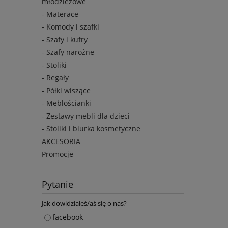
młodzieżowe
- Materace
- Komody i szafki
- Szafy i kufry
- Szafy narożne
- Stoliki
- Regały
- Półki wiszące
- Meblościanki
- Zestawy mebli dla dzieci
- Stoliki i biurka kosmetyczne
AKCESORIA
Promocje
Pytanie
Jak dowidziałeś/aś się o nas?
facebook