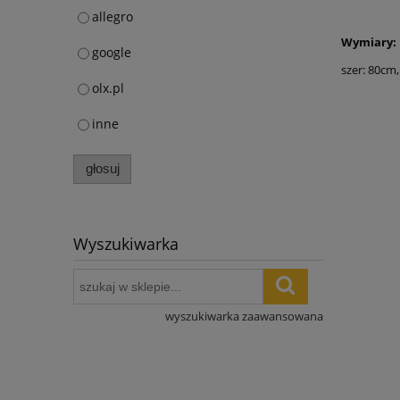
allegro
Wymiary:
google
szer: 80cm
olx.pl
inne
głosuj
Wyszukiwarka
wyszukiwarka zaawansowana