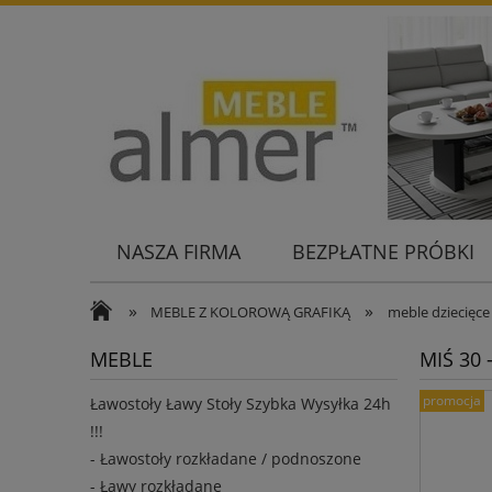
NASZA FIRMA
BEZPŁATNE PRÓBKI
KONTAKT
»
»
MEBLE Z KOLOROWĄ GRAFIKĄ
meble dziecięce
MEBLE
MIŚ 30 
promocja
Ławostoły Ławy Stoły Szybka Wysyłka 24h
!!!
- Ławostoły rozkładane / podnoszone
- Ławy rozkładane