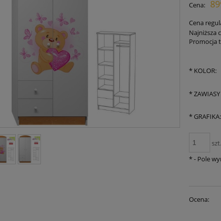
89
Cena:
płat
Cena regul
Najniższa 
Promocja t
Je
30
*
KOLOR:
mo
sp
*
ZAWIASY
*
GRAFIKA
szt
*
- Pole w
Ocena: