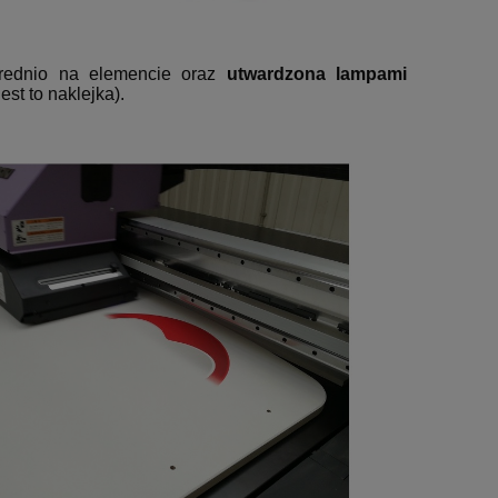
ednio na elemencie oraz
utwardzona lampami
st to naklejka).