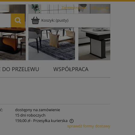
Zarejestruj się
Zaloguj się
Koszyk:
(pusty)
 DO PRZELEWU
WSPÓŁPRACA
ć:
dostępny na zamówienie
:
15 dni roboczych
159,00 zł
- Przesyłka kurierska
sprawdź formy dostawy
 nie zawiera ewentualnych kosztów