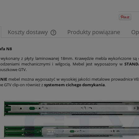
Koszty dostawy
Produkty powiązane
Op
Cena nie zawiera ewentualnych kosztów
zafa N8
płatności
t wykonany z płyty laminowanej 18mm. Krawędzie mebla wykończone są 
kodzeniami mechanicznymi i wilgocią. Mebel jest wyposażony w
STAN
puszkowe GTV.
NIE
mebel można wyposażyć w wysokiej jakości metalowe prowadnice V
ne GTV clip-on również z
systemem cichego domykania
.