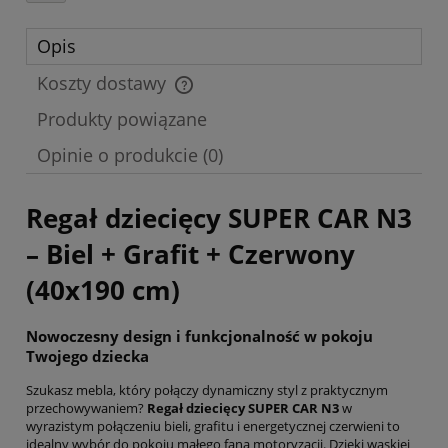
Opis
Koszty dostawy
Cena nie zawiera ewentualnych kosztów płatności
Produkty powiązane
Opinie o produkcie (0)
Regał dziecięcy SUPER CAR N3
– Biel + Grafit + Czerwony
(40x190 cm)
Nowoczesny design i funkcjonalność w pokoju
Twojego dziecka
Szukasz mebla, który połączy dynamiczny styl z praktycznym
przechowywaniem?
Regał dziecięcy SUPER CAR N3
w
wyrazistym połączeniu bieli, grafitu i energetycznej czerwieni to
idealny wybór do pokoju małego fana motoryzacji. Dzięki wąskiej