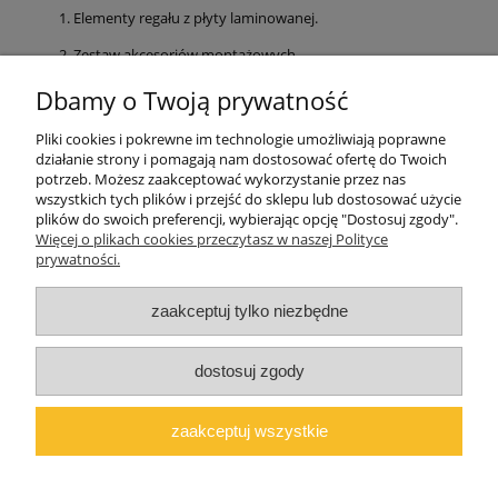
Elementy regału z płyty laminowanej.
Zestaw akcesoriów montażowych.
Czytelna instrukcja krok po kroku.
Dbamy o Twoją prywatność
Postaw na polską jakość od ALMER MEBLE i stwórz
Pliki cookies i pokrewne im technologie umożliwiają poprawne
wymarzony pokój dla swojego dziecka!
działanie strony i pomagają nam dostosować ofertę do Twoich
potrzeb. Możesz zaakceptować wykorzystanie przez nas
wszystkich tych plików i przejść do sklepu lub dostosować użycie
plików do swoich preferencji, wybierając opcję "Dostosuj zgody".
Pomoc
Więcej o plikach cookies przeczytasz w naszej Polityce
prywatności.
Moje konto
zaakceptuj tylko niezbędne
O firmie
dostosuj zgody
Polski producent mebli ALMER MEBLE | Okrajszów 20, 97-500
Radomsko, woj. łódzkie | NIP: 7722212376 | E-
zaakceptuj wszystkie
mail:
marcin@almermeble.pl
| Telefon:
446824803
© 2025
copyright by ALMER MEBLE