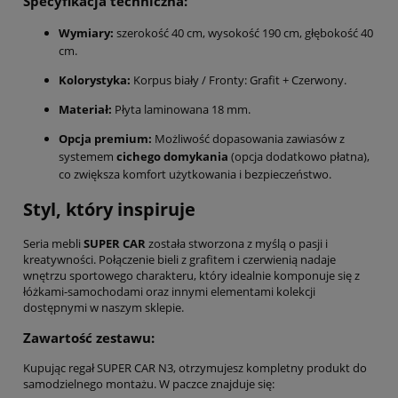
Specyfikacja techniczna:
Wymiary:
szerokość 40 cm, wysokość 190 cm, głębokość 40
cm.
Kolorystyka:
Korpus biały / Fronty: Grafit + Czerwony.
Materiał:
Płyta laminowana 18 mm.
Opcja premium:
Możliwość dopasowania zawiasów z
systemem
cichego domykania
(opcja dodatkowo płatna),
co zwiększa komfort użytkowania i bezpieczeństwo.
Styl, który inspiruje
Seria mebli
SUPER CAR
została stworzona z myślą o pasji i
kreatywności. Połączenie bieli z grafitem i czerwienią nadaje
wnętrzu sportowego charakteru, który idealnie komponuje się z
łóżkami-samochodami oraz innymi elementami kolekcji
dostępnymi w naszym sklepie.
Zawartość zestawu:
Kupując regał SUPER CAR N3, otrzymujesz kompletny produkt do
samodzielnego montażu. W paczce znajduje się: