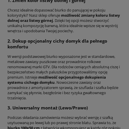
1. Zmień kolor listwy dolnej i górnej
Chcesz idealnie dopasować biurko do panującej w pokoju
kolorystyki? Nasz sklep oferuje
możliwość zmiany koloru listwy
dolnej oraz listwy górnej
. Dzięki tej opcji możesz stworzyć
unikalną kompozycję barwną, która idealnie wpisze się w wystrój
wnętrza i upodobania Twojej pociechy.
2. Dokup opcjonalny cichy domyk dla pełnego
komfortu
W wersji podstawowej biurko wyposażone jest w standardowe,
metalowe zawiasy puszkowe oraz prowadnice rolkowe
renomowanej marki GTV. Dla rodziców ceniących absolutną ciszę i
bezpieczeństwo małych paluszków przygotowaliśmy opcję
premium. Istnieje
możliwość opcjonalnego dokupienia
systemu cichego domyku
. Nowoczesne zawiasy oraz
prowadnice z amortyzatorem sprawią, że szuflada i szafka będzie
zamykać się płynnie, bezgłośnie i bez ryzyka gwałtownego
trzaśnięcia.
3. Uniwersalny montaż (Lewo/Prawo)
Podczas składania zamówienia możesz wybrać wersję z szafką
usytuowaną po lewej lub po prawej stronie blatu. Sprawia to, że
biurko 100x50 cm
z łatwością wkomponujesz w każdy róg pokoju