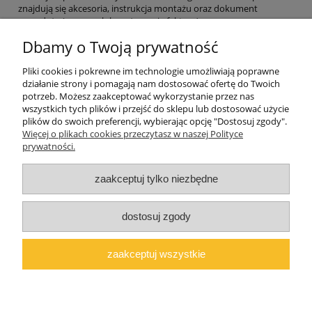
znajdują się akcesoria, instrukcja montażu oraz dokument
sprzedaży (paragon lub na życzenie faktura)
.
Zadbaj o zdrową postawę, wygodę i uśmiech swojego dziecka
Dbamy o Twoją prywatność
podczas odrabiania lekcji. Wybierz
biurko dziecięce BALLERINA
37 NB10 100x50
i skonfiguruj je tak, jak lubisz najbardziej!
Pliki cookies i pokrewne im technologie umożliwiają poprawne
działanie strony i pomagają nam dostosować ofertę do Twoich
potrzeb. Możesz zaakceptować wykorzystanie przez nas
wszystkich tych plików i przejść do sklepu lub dostosować użycie
plików do swoich preferencji, wybierając opcję "Dostosuj zgody".
Pomoc
Więcej o plikach cookies przeczytasz w naszej Polityce
prywatności.
Moje konto
zaakceptuj tylko niezbędne
O firmie
dostosuj zgody
Polski producent mebli ALMER MEBLE | Okrajszów 20, 97-500
Radomsko, woj. łódzkie | NIP: 7722212376 | E-
zaakceptuj wszystkie
mail:
marcin@almermeble.pl
| Telefon:
446824803
© 2025
copyright by ALMER MEBLE
pokaż pełną wersję strony