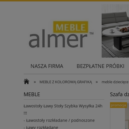
NASZA FIRMA
BEZPŁATNE PRÓBKI
KONTAKT
»
»
MEBLE Z KOLOROWĄ GRAFIKĄ
meble dziecięc
MEBLE
Szafa d
promocja
Ławostoły Ławy Stoły Szybka Wysyłka 24h
!!!
- Ławostoły rozkładane / podnoszone
- Ławy rozkładane