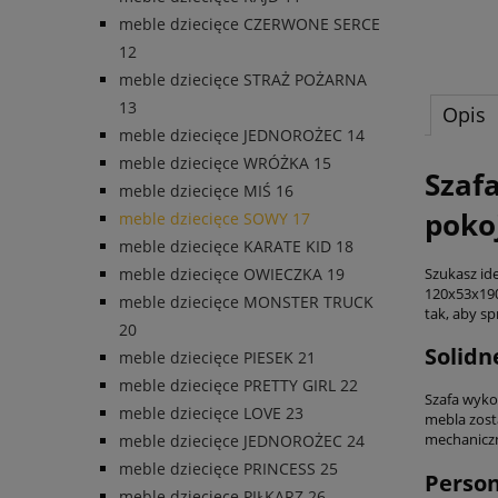
meble dziecięce CZERWONE SERCE
12
meble dziecięce STRAŻ POŻARNA
13
Opis
meble dziecięce JEDNOROŻEC 14
meble dziecięce WRÓŻKA 15
Szaf
meble dziecięce MIŚ 16
poko
meble dziecięce SOWY 17
meble dziecięce KARATE KID 18
Szukasz id
meble dziecięce OWIECZKA 19
120x53x190
meble dziecięce MONSTER TRUCK
tak, aby s
20
Solidn
meble dziecięce PIESEK 21
meble dziecięce PRETTY GIRL 22
Szafa wyko
meble dziecięce LOVE 23
mebla zost
mechaniczn
meble dziecięce JEDNOROŻEC 24
meble dziecięce PRINCESS 25
Person
meble dziecięce PIŁKARZ 26