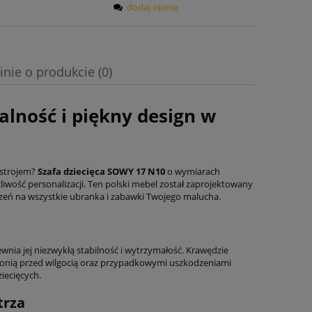
dodaj opinię
inie o produkcie (0)
alność i piękny design w
ystrojem?
Szafa dziecięca SOWY 17 N10
o wymiarach
liwość personalizacji. Ten polski mebel został zaprojektowany
zeń na wszystkie ubranka i zabawki Twojego malucha.
ewnia jej niezwykłą stabilność i wytrzymałość. Krawędzie
hronią przed wilgocią oraz przypadkowymi uszkodzeniami
iecięcych.
trza