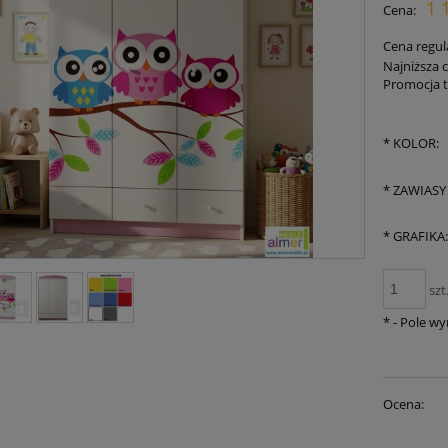
1 
Cena:
płat
Cena regul
Najniższa 
Promocja t
*
KOLOR:
*
ZAWIASY
*
GRAFIKA
szt
*
- Pole w
Ocena: