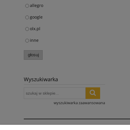
allegro
google
olx.pl
inne
głosuj
Wyszukiwarka
wyszukiwarka zaawansowana