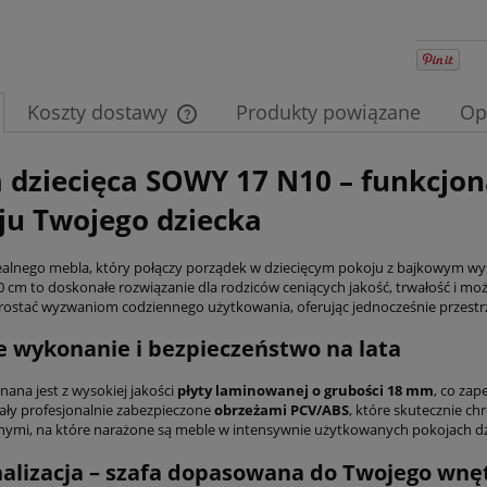
Koszty dostawy
Produkty powiązane
Op
Cena nie zawiera ewentualnych kosztów
a dziecięca SOWY 17 N10 – funkcjon
płatności
ju Twojego dziecka
ealnego mebla, który połączy porządek w dziecięcym pokoju z bajkowym w
 cm to doskonałe rozwiązanie dla rodziców ceniących jakość, trwałość i moż
prostać wyzwaniom codziennego użytkowania, oferując jednocześnie przestr
e wykonanie i bezpieczeństwo na lata
nana jest z wysokiej jakości
płyty laminowanej o grubości 18 mm
, co zap
ały profesjonalnie zabezpieczone
obrzeżami PCV/ABS
, które skutecznie c
ymi, na które narażone są meble w intensywnie użytkowanych pokojach dz
alizacja – szafa dopasowana do Twojego wnę