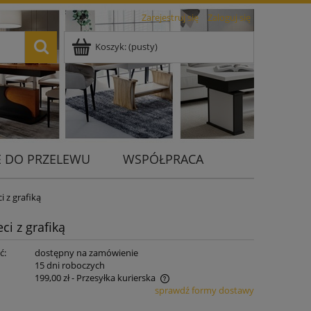
Zarejestruj się
Zaloguj się
Koszyk:
(pusty)
 DO PRZELEWU
WSPÓŁPRACA
 z grafiką
i z grafiką
ć:
dostępny na zamówienie
:
15 dni roboczych
199,00 zł
- Przesyłka kurierska
sprawdź formy dostawy
 nie zawiera ewentualnych kosztów