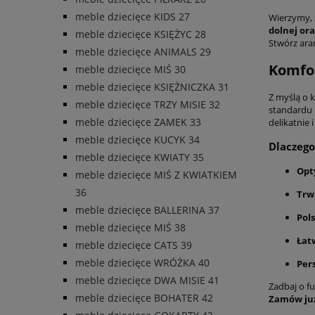
meble dziecięce KIDS 27
Wierzymy, ż
dolnej ora
meble dziecięce KSIĘŻYC 28
Stwórz aran
meble dziecięce ANIMALS 29
Komfor
meble dziecięce MIŚ 30
meble dziecięce KSIĘŻNICZKA 31
Z myślą o 
meble dziecięce TRZY MISIE 32
standardu 
meble dziecięce ZAMEK 33
delikatnie
meble dziecięce KUCYK 34
Dlaczego
meble dziecięce KWIATY 35
Opt
meble dziecięce MIŚ Z KWIATKIEM
36
Trw
meble dziecięce BALLERINA 37
Pol
meble dziecięce MIŚ 38
Łat
meble dziecięce CATS 39
meble dziecięce WRÓŻKA 40
Per
meble dziecięce DWA MISIE 41
Zadbaj o fu
meble dziecięce BOHATER 42
Zamów już