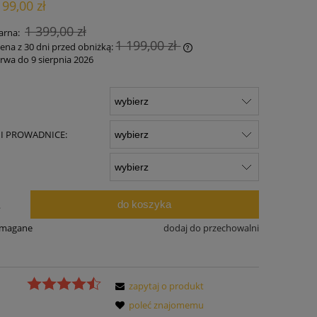
199,00 zł
ności
1 399,00 zł
arna:
1 199,00 zł
cena z 30 dni przed obniżką:
rwa do 9 sierpnia 2026
Jeżeli produkt jest sprzedawany krócej niż
30 dni, wyświetlana jest najniższa cena od
momentu, kiedy produkt pojawił się w
sprzedaży.
 I PROWADNICE:
:
do koszyka
.
ymagane
dodaj do przechowalni
zapytaj o produkt
poleć znajomemu