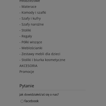
młodzieżowe
- Materace
- Komody i szafki
- Szafy i kufry
- Szafy narożne
- Stoliki
- Regały
- Półki wiszące
- Meblościanki
- Zestawy mebli dla dzieci
- Stoliki i biurka kosmetyczne
AKCESORIA
Promocje
Pytanie
Jak dowidziałeś/aś się o nas?
facebook