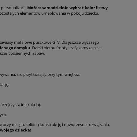
personalizacji.
Możesz samodzielnie wybrać kolor listwy
 pozostałych elementów umeblowania w pokoju dziecka.
e zawiasy metalowe puszkowe GTV. Dla jeszcze wyższego
cichego domyku
. Dzięki niemu fronty szafy zamykają się
odczas codziennych zabaw.
wania, nie przytłaczając przy tym wnętrza.
ację.
zejrzysta instrukcja).
ych.
 uroczy design, solidną konstrukcję i nowoczesne rozwiązania.
Twojego dziecka!