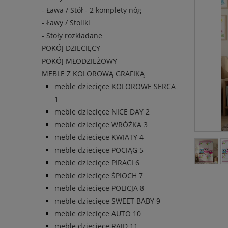
- Ława / Stół - 2 komplety nóg
- Ławy / Stoliki
- Stoły rozkładane
POKÓJ DZIECIĘCY
POKÓJ MŁODZIEŻOWY
MEBLE Z KOLOROWĄ GRAFIKĄ
meble dziecięce KOLOROWE SERCA
1
meble dziecięce NICE DAY 2
meble dziecięce WRÓŻKA 3
meble dziecięce KWIATY 4
meble dziecięce POCIĄG 5
meble dziecięce PIRACI 6
meble dziecięce ŚPIOCH 7
meble dziecięce POLICJA 8
meble dziecięce SWEET BABY 9
meble dziecięce AUTO 10
meble dziecięce RAJD 11