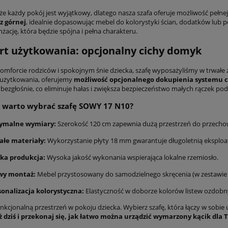
e każdy pokój jest wyjątkowy, dlatego nasza szafa oferuje możliwość pełnej 
z górnej
, idealnie dopasowując mebel do kolorystyki ścian, dodatków lub
żację, która będzie spójna i pełna charakteru.
t użytkowania: opcjonalny cichy domyk
komforcie rodziców i spokojnym śnie dziecka, szafę wyposażyliśmy w trwał
użytkowania, oferujemy
możliwość opcjonalnego dokupienia systemu 
 i bezgłośnie, co eliminuje hałas i zwiększa bezpieczeństwo małych rączek p
 warto wybrać szafę SOWY 17 N10?
ymalne wymiary:
Szerokość 120 cm zapewnia dużą przestrzeń do przechowy
ałe materiały:
Wykorzystanie płyty 18 mm gwarantuje długoletnią eksploat
ska produkcja:
Wysoka jakość wykonania wspierająca lokalne rzemiosło.
wy montaż:
Mebel przystosowany do samodzielnego skręcenia (w zestawie pr
sonalizacja kolorystyczna:
Elastyczność w doborze kolorów listew ozdobn
nkcjonalną przestrzeń w pokoju dziecka. Wybierz szafę, która łączy w sobie
 dziś i przekonaj się, jak łatwo można urządzić wymarzony kącik dla 